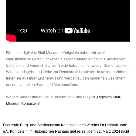
Für unser digitales Statt-Museum Königstein haben wir zwei
charismatische Persönlichkeiten als Moderatoren entdeckt: Caroline von
Schelling und Friedrich Stoltze. Beide haben immer wieder Standhaftigkeit,
Widerstandsgeist und Liebe zur Demokratie bewiesen. In unseren Videos
treten sie aus ihrer Zeit heraus und werden zu den modernen Gesichtern
unserer virtuellen Stadt- und Museumsführer.
Weitere Videos finden Sie in unserer YouTube Playlist
„Digitales Statt-
Museum Königstein“
Das reale Burg- und Stadtmuseum Königstein des Vereins für Heimatkunde
e.V. Königstein im Historischen Rathaus gibt es seit dem 31. März 2024 nicht